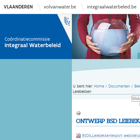
VLAANDEREN
volvanwater.be
integraalwaterbeleid.be
U bent hier:
Home
/
Documenten
/
Bek
Leiebekken
Zoek
Document
Geav
acties
zoeke
Afdrukken
ONTWERP BSD LEIEBE
BSD3_Leiebekken(export website).