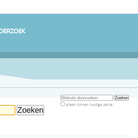
DERZOEK
Zoek
alleen binnen huidige sectie
Geavanceerd
zoeken...